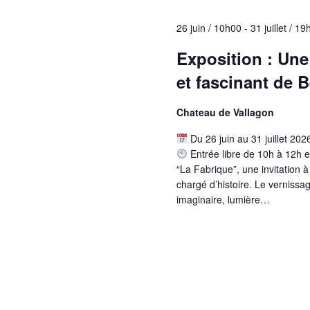
c
e
-
c
h
26 juin / 10h00
-
31 juillet / 1
c
t
l
e
i
Exposition : Une
é
o
e
.
et fascinant de 
n
R
t
n
e
Chateau de Vallagon
e
n
c
z
h
Du 26 juin au 31 juillet 20
a
u
e
Entrée libre de 10h à 12h e
n
v
r
“La Fabrique”, une invitation 
e
c
chargé d’histoire. Le vernissag
i
d
h
imaginaire, lumière…
a
g
e
t
r
a
e
É
.
t
v
è
i
n
o
e