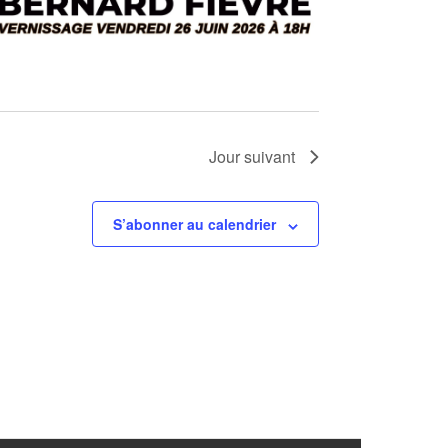
m
e
n
t
Jour suivant
S’abonner au calendrier