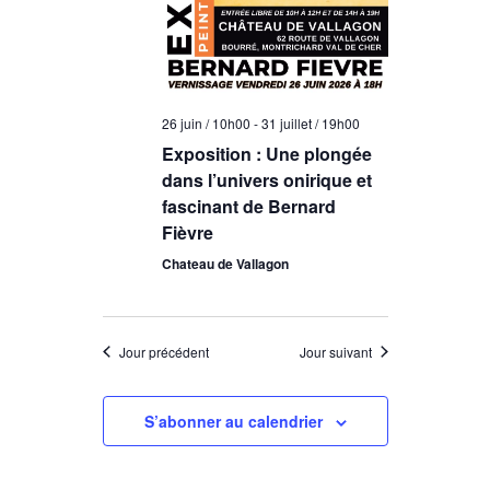
n
u
e
d
n
t
e
e
d
n
v
a
a
26 juin / 10h00
-
31 juillet / 19h00
u
t
Exposition : Une plongée
e
v
e
dans l’univers onirique et
.
i
s
fascinant de Bernard
Fièvre
g
É
Chateau de Vallagon
v
a
è
t
n
i
Jour précédent
Jour suivant
e
o
m
n
S’abonner au calendrier
e
d
n