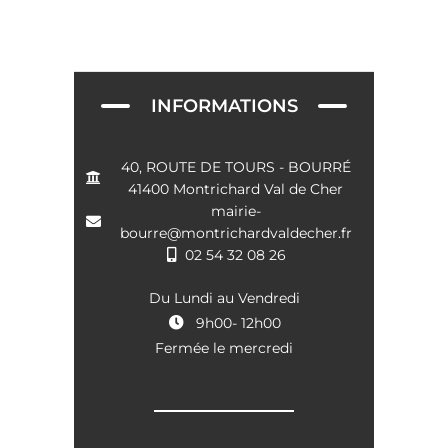
e
t
v
u
e
INFORMATIONS
s
É
40, ROUTE DE TOURS - BOURRÉ
41400 Montrichard Val de Cher
v
mairie-
è
bourre@montrichardvaldecher.fr
02 54 32 08 26
n
e
Du Lundi au Vendredi
9h00- 12h00
m
Fermée le mercredi
e
n
t