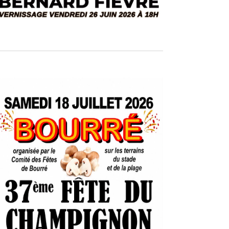
m
e
n
t