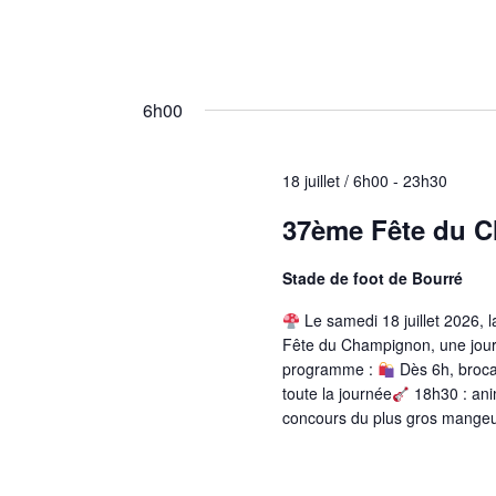
m
n
e
d
n
t
e
6h00
s
v
p
a
u
18 juillet / 6h00
-
23h30
r
e
m
37ème Fête du 
o
s
t
É
Stade de foot de Bourré
-
c
v
Le samedi 18 juillet 2026,
l
Fête du Champignon, une journé
è
é
programme :
Dès 6h, broca
.
n
toute la journée
18h30 : ani
concours du plus gros mange
e
m