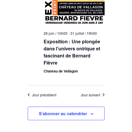
n
u
e
d
n
t
e
e
d
n
v
a
a
26 juin / 10h00
-
31 juillet / 19h00
u
t
Exposition : Une plongée
e
v
e
dans l’univers onirique et
.
i
s
fascinant de Bernard
Fièvre
g
É
Chateau de Vallagon
v
a
è
t
n
i
Jour précédent
Jour suivant
e
o
m
n
S’abonner au calendrier
e
d
n