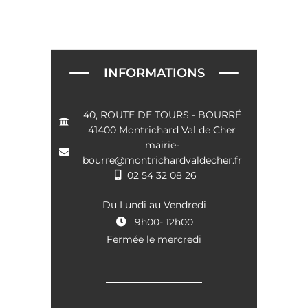
e
t
v
u
e
INFORMATIONS
s
É
40, ROUTE DE TOURS - BOURRÉ
41400 Montrichard Val de Cher
v
mairie-
è
bourre@montrichardvaldecher.fr
02 54 32 08 26
n
e
Du Lundi au Vendredi
9h00- 12h00
m
Fermée le mercredi
e
n
t