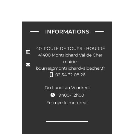
e
t
v
u
e
INFORMATIONS
s
É
40, ROUTE DE TOURS - BOURRÉ
41400 Montrichard Val de Cher
v
mairie-
è
bourre@montrichardvaldecher.fr
02 54 32 08 26
n
e
Du Lundi au Vendredi
9h00- 12h00
m
Fermée le mercredi
e
n
t