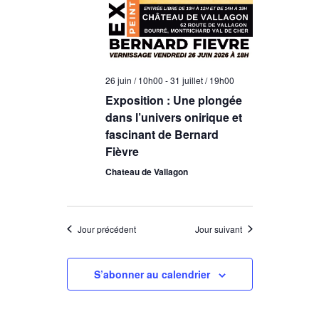
n
u
e
d
n
t
e
e
d
n
v
a
a
26 juin / 10h00
-
31 juillet / 19h00
u
t
Exposition : Une plongée
e
v
e
dans l’univers onirique et
.
i
s
fascinant de Bernard
Fièvre
g
É
Chateau de Vallagon
v
a
è
t
n
i
Jour précédent
Jour suivant
e
o
m
n
S’abonner au calendrier
e
d
n