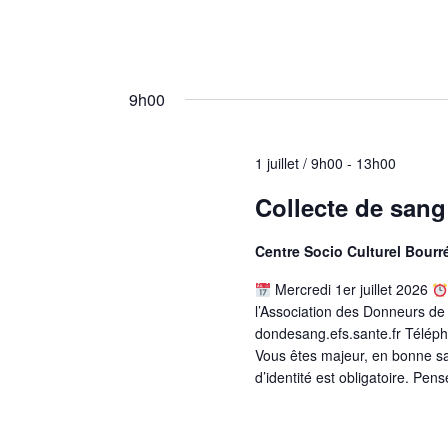
m
n
e
d
n
t
e
9h00
s
v
p
a
u
1 juillet / 9h00
-
13h00
r
e
m
Collecte de sang
o
s
t
É
Centre Socio Culturel Bourr
-
c
v
Mercredi 1er juillet 2026
l
l’Association des Donneurs de
è
é
dondesang.efs.sante.fr Téléph
.
n
Vous êtes majeur, en bonne san
d’identité est obligatoire. Pen
e
m