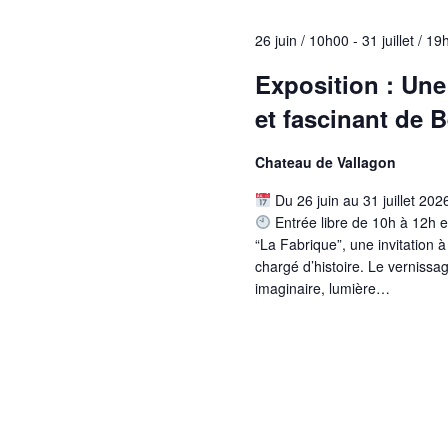
c
e
-
c
h
26 juin / 10h00
-
31 juillet / 1
c
t
l
e
i
Exposition : Une
é
o
e
.
et fascinant de 
n
R
t
n
e
Chateau de Vallagon
e
n
c
z
h
Du 26 juin au 31 juillet 20
a
u
e
Entrée libre de 10h à 12h e
n
v
r
“La Fabrique”, une invitation 
e
c
chargé d’histoire. Le vernissag
i
d
h
imaginaire, lumière…
a
g
e
t
r
a
e
É
.
t
v
è
i
n
o
e