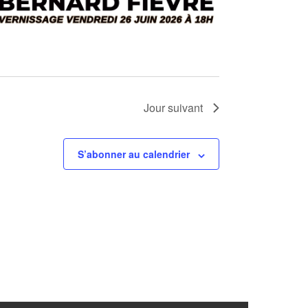
m
e
n
t
Jour suivant
S’abonner au calendrier