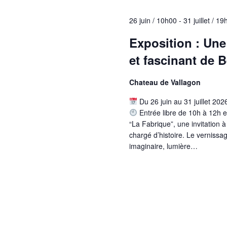
c
e
-
c
h
26 juin / 10h00
-
31 juillet / 1
c
t
l
e
i
Exposition : Une
é
o
e
.
et fascinant de 
n
R
t
n
e
Chateau de Vallagon
e
n
c
z
h
Du 26 juin au 31 juillet 20
a
u
e
Entrée libre de 10h à 12h e
n
v
r
“La Fabrique”, une invitation 
e
c
chargé d’histoire. Le vernissag
i
d
h
imaginaire, lumière…
a
g
e
t
r
a
e
É
.
t
v
è
i
n
o
e