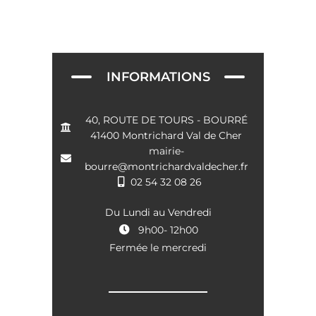
e
t
v
u
e
INFORMATIONS
s
É
40, ROUTE DE TOURS - BOURRÉ
41400 Montrichard Val de Cher
v
mairie-
è
bourre@montrichardvaldecher.fr
02 54 32 08 26
n
e
Du Lundi au Vendredi
m
9h00- 12h00
Fermée le mercredi
e
n
t