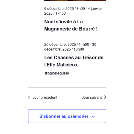
n
u
e
d
6 décembre, 2025 / 8h00
-
4 janvier,
n
2026 / 17h00
t
e
e
Noël s’invite à La
d
n
v
Magnanerie de Bourré !
a
a
u
t
e
v
20 décembre, 2025 / 14h00
-
30
e
décembre, 2025 / 16h00
.
i
s
Les Chasses au Trésor de
g
l’Elfe Malicieux
É
TrogloDegusto
v
a
è
t
n
i
Jour précédent
Jour suivant
e
o
m
n
S’abonner au calendrier
e
d
n