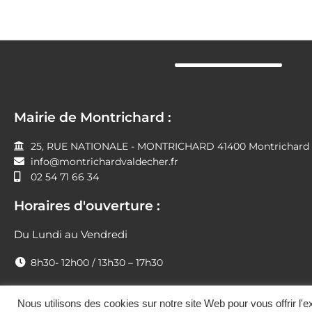
Mairie de Montrichard :
25, RUE NATIONALE - MONTRICHARD 41400 Montrichard V
info@montrichardvaldecher.fr
02 54 71 66 34
Horaires d'ouverture :
Du Lundi au Vendredi
8h30- 12h00 / 13h30 – 17h30
Montrichard Val de Cher © 2021 |
Politique de Confidentialité
Nous utilisons des cookies sur notre site Web pour vous offrir l'