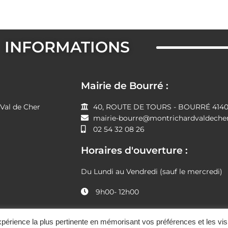
INFORMATIONS
Mairie de Bourré :
al de Cher
40, ROUTE DE TOURS - BOURRÉ 41400
mairie-bourre@montrichardvaldecher
02 54 32 08 26
Horaires d'ouverture :
Du Lundi au Vendredi (sauf le mercredi)
9h00- 12h00
|
Mentions légales
|
Plan du site
expérience la plus pertinente en mémorisant vos préférences et les vis