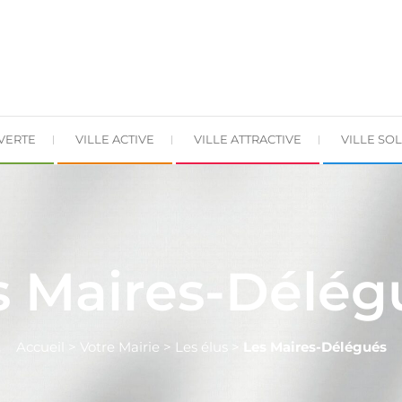
 VERTE
VILLE ACTIVE
VILLE ATTRACTIVE
VILLE SOL
s Maires-Délég
Accueil
>
Votre Mairie
>
Les élus
>
Les Maires-Délégués