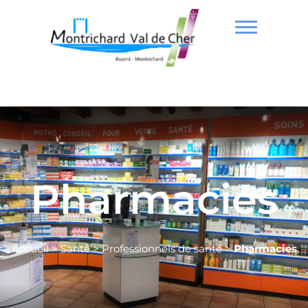
Pharmacies
Accueil
>
Santé
>
Professionnels de santé
>
Pharmacies