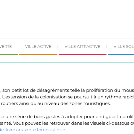
 VERTE
VILLE ACTIVE
VILLE ATTRACTIVE
VILLE SOL
lui, son petit lot de désagréments telle la prolifération du mou
 L’extension de la colonisation se poursuit à un rythme rapide
outiers ainsi qu’au niveau des zones touristiques.
e une série de bons gestes à adopter pour endiguer la proli
nté. Vous pouvez les retrouver dans les visuels ci-dessous o
e-loire.ars.sante.fr/moustique…