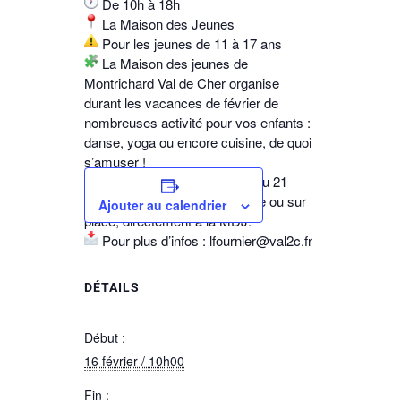
De 10h à 18h
La Maison des Jeunes
Pour les jeunes de 11 à 17 ans
La Maison des jeunes de
Montrichard Val de Cher organise
durant les vacances de février de
nombreuses activité pour vos enfants :
danse, yoga ou encore cuisine, de quoi
s’amuser !
L’inscription se fait à partir du 21
janvier sur votre espace famille ou sur
Ajouter au calendrier
place, directement à la MDJ.
Pour plus d’infos : lfournier@val2c.fr
DÉTAILS
Début :
16 février / 10h00
Fin :