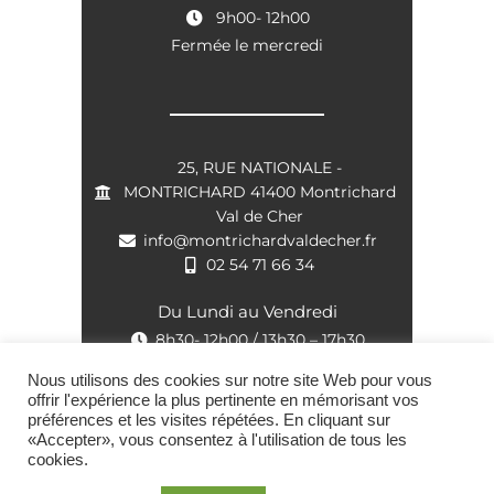
9h00- 12h00
Fermée le mercredi
25, RUE NATIONALE -
MONTRICHARD 41400 Montrichard
Val de Cher
info@montrichardvaldecher.fr
02 54 71 66 34
Du Lundi au Vendredi
8h30- 12h00 / 13h30 – 17h30
Nous utilisons des cookies sur notre site Web pour vous
offrir l'expérience la plus pertinente en mémorisant vos
préférences et les visites répétées. En cliquant sur
«Accepter», vous consentez à l'utilisation de tous les
cookies.
Montrichard Val de Cher © 2021 |
Politique de Confidentialité
|
Mentions