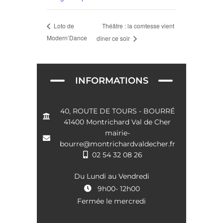
Théâtre : la comtesse vient
Loto de
Modern’Dance
dîner ce soir
INFORMATIONS
40, ROUTE DE TOURS - BOURRÉ
41400 Montrichard Val de Cher
mairie-
bourre@montrichardvaldecher.fr
02 54 32 08 26
Du Lundi au Vendredi
9h00- 12h00
Fermée le mercredi