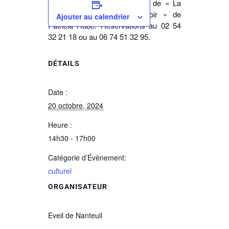
d’assister à la représentation de « La
comtesse vient dîner ce soir » de
Ajouter au calendrier
Patricia Hubé. Réservations au 02 54
32 21 18 ou au 06 74 51 32 95.
DÉTAILS
Date :
20 octobre, 2024
Heure :
14h30 - 17h00
Catégorie d’Évènement:
culturel
ORGANISATEUR
Eveil de Nanteuil