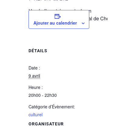
Une belle soirée musicale en
perspective à Montrichard Val de Cher, à
Ajouter au calendrier
ne pas manquer.
DÉTAILS
Date :
9 avril
Heure :
20h00 - 22h30
Catégorie d’Évènement:
culturel
ORGANISATEUR