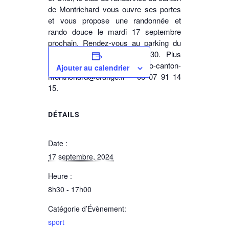
de Montrichard vous ouvre ses portes
et vous propose une randonnée et
rando douce le mardi 17 septembre
prochain. Rendez-vous au parking du
stade de Montrichard à 8h30.
Plus
d’infos : rando-canton-
Ajouter au calendrier
montrichard@orange.fr – 06 07 91 14
15.
DÉTAILS
Date :
17 septembre, 2024
Heure :
8h30 - 17h00
Catégorie d’Évènement:
sport