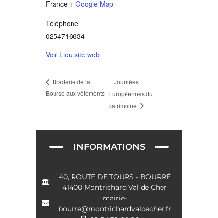
France
+ Google Map
Téléphone
0254716634
Voir Lieu site web
Journées
Braderie de la
Bourse aux vêtements
Européennes du
patrimoine
INFORMATIONS
40, ROUTE DE TOURS - BOURRÉ
41400 Montrichard Val de Cher
mairie-
bourre@montrichardvaldecher.fr