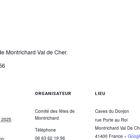
de Montrichard Val de Cher.
56
ORGANISATEUR
LIEU
Comité des fêtes de
Caves du Donjon
Montrichard
 2025
rue Porte au Roi
Montrichard Val De Ch
Téléphone
41400
France
+ Googl
06 63 62 19 56
00