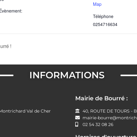
Map
’Évènement:
Téléphone
0254716634
urré !
INFORMATIONS
Mairie de Bourré :
ntrichard Val de Cher
40, ROUTE DE TOURS - B
mairie-bourre@montricha
02 54 32 08 26