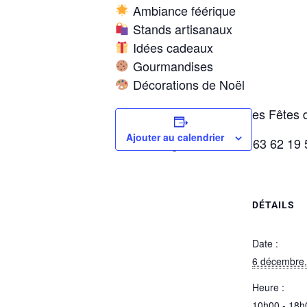
Ambiance féérique
Stands artisanaux
Idées cadeaux
Gourmandises
Décorations de Noël
Organisé par le Comité des Fêtes 
Ajouter au calendrier
Renseignements : 06 63 62 19 
DÉTAILS
Date :
6 décembre,
Heure :
10h00 - 18h