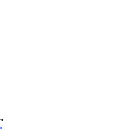
er
,
e