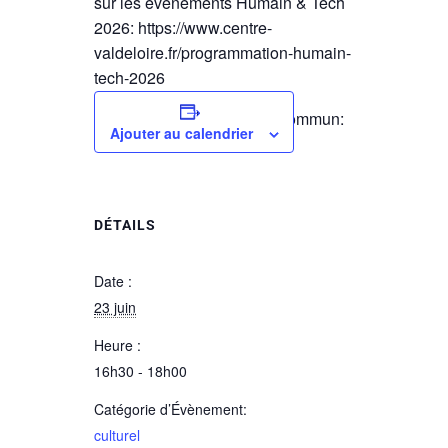
sur les événements Humain & Tech
2026: https://www.centre-
valdeloire.fr/programmation-humain-
tech-2026
sur l’association Faire en Commun:
Ajouter au calendrier
https://faireencommun.fr/
DÉTAILS
Date :
23 juin
Heure :
16h30 - 18h00
Catégorie d’Évènement:
culturel