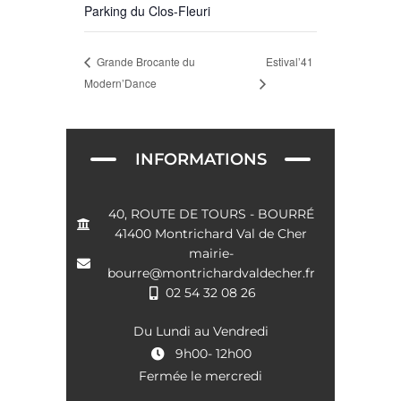
Parking du Clos-Fleuri
Estival’41
Grande Brocante du
Modern’Dance
INFORMATIONS
40, ROUTE DE TOURS - BOURRÉ
41400 Montrichard Val de Cher
mairie-
bourre@montrichardvaldecher.fr
02 54 32 08 26
Du Lundi au Vendredi
9h00- 12h00
Fermée le mercredi