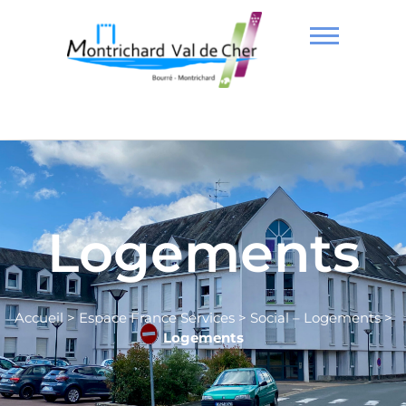
Logements
Accueil
>
Espace France Services
>
Social – Logements
>
Logements