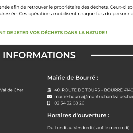
née afin de retrouver le propriétaire des déchets. Ceux-ci s
dressée. Ces opérations mobilisent chaque fois du personn
NT DE JETER VOS DÉCHETS DANS LA NATURE !
INFORMATIONS
Mairie de Bourré :
al de Cher
40, ROUTE DE TOURS - BOURRÉ 41400
mairie-bourre@montrichardvaldecher
02 54 32 08 26
Horaires d'ouverture :
Du Lundi au Vendredi (sauf le mercredi)