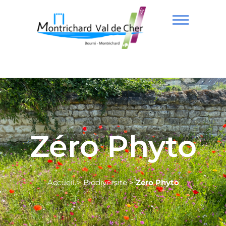
Zéro Phyto
Accueil
>
Biodiversité
>
Zéro Phyto