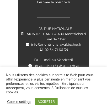
Fermée le mercredi
25, RUE NATIONALE -
MONTRICHARD 41400 Montrichard
Val de Cher
info@montrichardvaldecher.fr
02 54 71 66 34
Du Lundi au Vendredi
8h30- 12h00 / 13h30 – 17h30
Nous utilisons des cookies sur notre site Web pour vous
offrir l'expérience la plus pertinente en mémorisant vos
préférences et les visites répétées. En cliquant sur
«Accepter», vous consentez à l'utilisation de tous les
cookies.
Montrichard Val de Cher © 2021 |
Politique de Confidentialité
|
Mentions
Cookie settings
ACCEPTER
légales
|
Plan du site